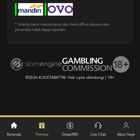
* Selama bank maintenance dan bank offline deposit dan
penarikan tidak dapat diproses
©2026 KUDETABET98. Hak cipta dilindungi | 18+
Beranda
Promosi
Depo/WD
Live Chat
Akun Saya