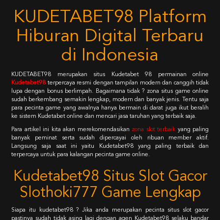
KUDETABET98 Platform
Hiburan Digital Terbaru
di Indonesia
KUDETABET98 merupakan situs Kudetabet 98 permainan online
Kudetabet98
terpercaya resmi dengan tampilan modern dan canggih tidak
lupa dengan bonus berlimpah. Bagaimana tidak ? zona situs game online
sudah berkembang semakin lengkap, modern dan banyak jenis. Tentu saja
para pecinta game yang awalnya hanya bermain di darat juga ikut beralih
ke sistem Kudetabet online dan mencari jasa taruhan yang terbaik saja.
Para artikel ini kita akan merekomendasikan
zona slot terbaik
yang paling
banyak peminat serta sudah dipercayai oleh ribuan member aktif.
Langsung saja saat ini yaitu Kudetabet98 yang paling terbaik dan
terpercaya untuk para kalangan pecinta game online.
Kudetabet98 Situs Slot Gacor
Slothoki777 Game Lengkap
Siapa itu kudetabet98 ? Jika anda merupakan pecinta situs slot gacor
pastinya sudah tidak asing lagi dengan agen Kudetabet98 selaku bandar