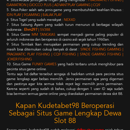
4. Situs Arcade jenis game ringan yang menghibur :
PRAGMATIC FISHING |
GAMATRON | GIOCCO PLUS | ADVANTPLAY GAMING | CQ9
5. Situs Poker salah satu jenis game yang membutuhkan keahlian khusus :
IDN PLAY | 9GAMING | BALAK PLAY
6. Situs Togel yang sudah merakyat :
NEX4D
7. Situs Sabung Ayam yang sudah turun menurun di berbagai wilayah
indonesia :
Ehm297
| SV388
8. Situs Game
MM TANGKAS
sempat menjadi game paling populer di
seluruh indonesia dan beroperasi di casino asli sejak tahun 1960an.
9. Situs Tembak Ikan merupakan permainan yang cukup trending dan
masih bisa ditemukan cukup banyak di darat :
SPADE FISHING GAMING |
PRAGMATIC PLAY FISHING | CQ9 FISHING | SPADE GAMING FISHING |
JOKER FISHING
10. Situs Game
FUNKY GAMES
yang hadir terbaru untuk menghibur para
pecinta situs game online.
Tentu saja list daftar tersebut sengaja di hadirkan untuk para pecinta situs
game lengkap agar bebas memilih. Jenis permainan apa yang digemari
dan pastinya agar kita semua tidak repot lagi memilih jenis permainan.
Karena seperti yang sudah di bahas, cukup dengan 1 user ID saja sudah
bisa bermain semua game online yang disediakan permainan dewa slot 88.
Kapan Kudetabet98 Beroperasi
Sebagai Situs Game Lengkap Dewa
Slot 88