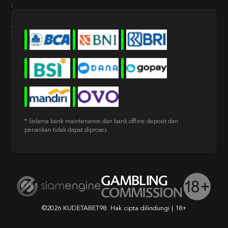
* Selama bank maintenance dan bank offline deposit dan
penarikan tidak dapat diproses
©2026 KUDETABET98. Hak cipta dilindungi | 18+