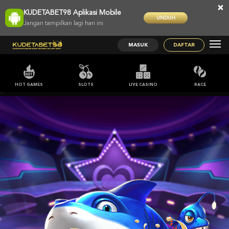
×
KUDETABET98 Aplikasi Mobile
UNDUH
Jangan tampilkan lagi hari ini
MASUK
DAFTAR
HOT GAMES
SLOTS
LIVE CASINO
RACE
;;