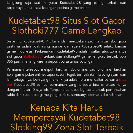
Langsung saja saat ini yaitu Kudetabet98 yang paling terbaik dan
terpercaya untuk para kalangan pecinta game online.
Kudetabet98 Situs Slot Gacor
Slothoki777 Game Lengkap
Siapa itu kudetabet98 ? Jika anda merupakan pecinta situs slot gacor
pastinya sudah tidak asing lagi dengan agen Kudetabet98 selaku bandar
game indonesia. Perkenalkan, Kudetabet98 adalah daftar situs zona situs
slot gacor
slothoki777
terbaik dan slotking99 game lengkap terbaik bola
365 pasti menang karena deposit pulsa tanpa potongan.
Permainan tersebut meliputi taruhan slot online, casino online, taruhan
bola, game poker online, capsa susun, togel, tembak ikan, sabung ayam dan
lain sebagainya. Dan yang menariknya adalah bila mendaftar bersama
situs
slot
Kudetabet98 semua permainan yang tersedia bisa di akses hanya
dengan 1 user ID saja loh. Tanpa harus repot lagi serta untuk pemindahan
saldo dari kudetabet game yang berlaku semuanya otomatis dipindahkan.
Kenapa Kita Harus
Mempercayai Kudetabet98
Slotking99 Zona Slot Terbaik