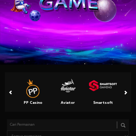
PP Casino
Aviator
Smartsoft
Micr