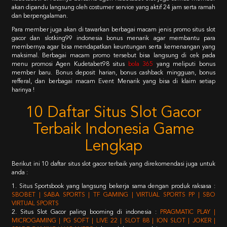
akan dipandu langsung oleh costumer service yang aktif 24 jam serta ramah
dan berpengalaman.
Para member juga akan di tawarkan berbagai macam jenis promo situs slot
gacor dan slotking99 indonesia bonus menarik agar membantu para
membernya agar bisa mendapatkan keuntungan serta kemenangan yang
maksimal. Berbagai macam promo tersebut bisa langsung di cek pada
menu promosi Agen Kudetabet98 situs
bola 365
yang meliputi bonus
member baru. Bonus deposit harian, bonus cashback mingguan, bonus
refferal, dan berbagai macam Event Menarik yang bisa di klaim setiap
harinya !
10 Daftar Situs Slot Gacor
Terbaik Indonesia Game
Lengkap
Berikut ini 10 daftar situs slot gacor terbaik yang direkomendasi juga untuk
anda :
1. Situs Sportsbook yang langsung bekerja sama dengan produk raksasa :
SBOBET | SABA SPORTS | TF GAMING | VIRTUAL SPORTS PP | SBO
VIRTUAL SPORTS
2. Situs Slot Gacor paling booming di indonesia :
PRAGMATIC PLAY |
MICROGAMING | PG SOFT | LIVE 22 | SLOT 88 | ION SLOT | JOKER |