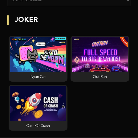
JOKER
Nyan Cat
Out Run
Cash Or Crash