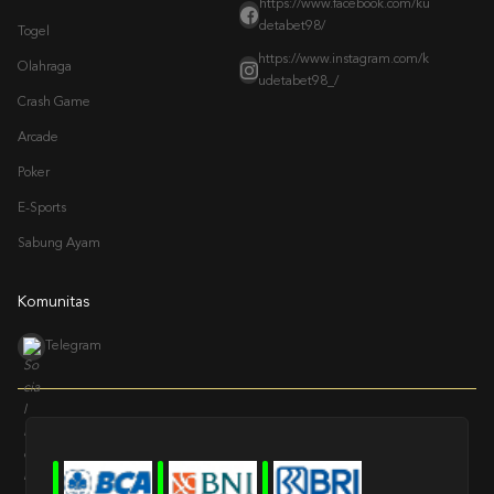
https://www.facebook.com/ku
detabet98/
Togel
https://www.instagram.com/k
Olahraga
udetabet98_/
Crash Game
Arcade
Poker
E-Sports
Sabung Ayam
Komunitas
Telegram