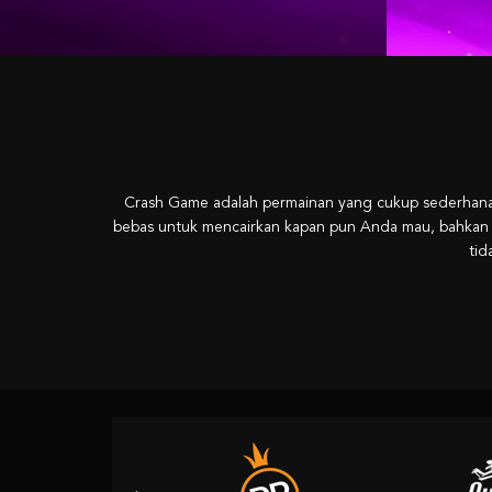
Crash Game adalah permainan yang cukup sederhana - 
bebas untuk mencairkan kapan pun Anda mau, bahkan 
tid