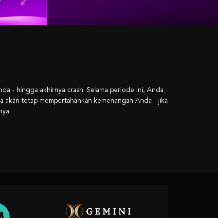
da - hingga akhirnya crash. Selama periode ini, Anda
da akan tetap mempertahankan kemenangan Anda - jika
nya.