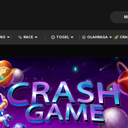
M
INO
RACE
TOGEL
OLAHRAGA
CRA