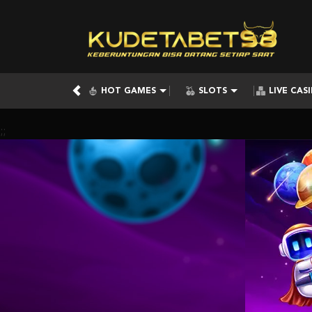
HOT GAMES
SLOTS
LIVE CAS
;;