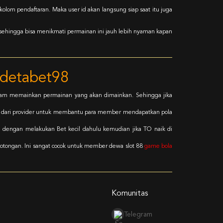
olom pendaftaran. Maka user id akan langsung siap saat itu juga
 sehingga bisa menikmati permainan ini jauh lebih nyaman kapan
udetabet98
alam memainkan permainan yang akan dimainkan. Sehingga jika
g dari provider untuk membantu para member mendapatkan pola
h dengan melakukan Bet kecil dahulu kemudian jika TO naik di
otongan. Ini sangat cocok untuk member dewa slot 88
game bola
Komunitas
Telegram