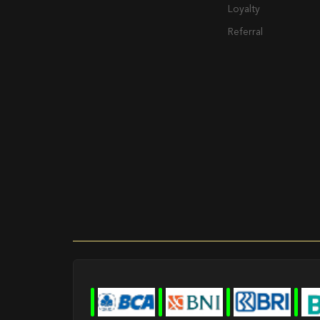
Loyalty
Referral