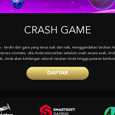
CRASH GAME
terdiri dari garis yang terus naik dan naik, menggandakan taruhan An
secara otomatis. Jika Anda mencairkan sebelum crash secara acak, An
ak, Anda akan kehilangan seluruh taruhan Anda hingga putaran berikut
DAFTAR