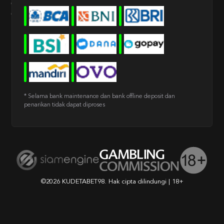
* Selama bank maintenance dan bank offline deposit dan
penarikan tidak dapat diproses
©2026 KUDETABET98. Hak cipta dilindungi | 18+