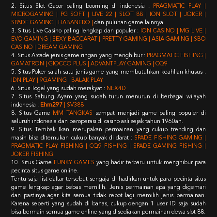
2. Situs Slot Gacor paling booming di indonesia :
PRAGMATIC PLAY |
MICROGAMING | PG SOFT | LIVE 22 | SLOT 88 | ION SLOT | JOKER |
SPADE GAMING | HABANERO |
dan puluhan game lainnya.
3. Situs Live Casino paling lengkap dan populer :
ION CASINO | MG LIVE |
EVO GAMING | SEXY BACCARAT | PRETTY GAMING | ASIA GAMING | SBO
CASINO | DREAM GAMING
4. Situs Arcade jenis game ringan yang menghibur :
PRAGMATIC FISHING |
GAMATRON | GIOCCO PLUS | ADVANTPLAY GAMING | CQ9
5. Situs Poker salah satu jenis game yang membutuhkan keahlian khusus :
IDN PLAY | 9GAMING | BALAK PLAY
6. Situs Togel yang sudah merakyat :
NEX4D
7. Situs Sabung Ayam yang sudah turun menurun di berbagai wilayah
indonesia :
Ehm297
| SV388
8. Situs Game
MM TANGKAS
sempat menjadi game paling populer di
seluruh indonesia dan beroperasi di casino asli sejak tahun 1960an.
9. Situs Tembak Ikan merupakan permainan yang cukup trending dan
masih bisa ditemukan cukup banyak di darat :
SPADE FISHING GAMING |
PRAGMATIC PLAY FISHING | CQ9 FISHING | SPADE GAMING FISHING |
JOKER FISHING
10. Situs Game
FUNKY GAMES
yang hadir terbaru untuk menghibur para
pecinta situs game online.
Tentu saja list daftar tersebut sengaja di hadirkan untuk para pecinta situs
game lengkap agar bebas memilih. Jenis permainan apa yang digemari
dan pastinya agar kita semua tidak repot lagi memilih jenis permainan.
Karena seperti yang sudah di bahas, cukup dengan 1 user ID saja sudah
bisa bermain semua game online yang disediakan permainan dewa slot 88.