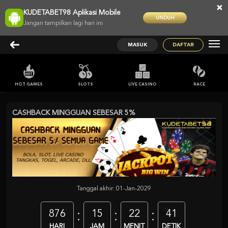
×
KUDETABET98 Aplikasi Mobile
UNDUH
Jangan tampilkan lagi hari ini
MASUK
DAFTAR
HOT GAMES
SLOTS
LIVE CASINO
RACE
;;
CASHBACK MINGGUAN SEBESAR 5%
Tanggal akhir: 01-Jan-2029
:
:
:
876
15
22
40
HARI
JAM
MENIT
DETIK