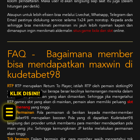
kolom pendaftaran. Maka user id akan langsung siap saat itu juga (dalam
hitungan per detik).
Ataupun untuk lebih efisien bisa melalui Livechat, Whatsapp, Telegram dan
Email pastinya didukung service selama 1x24 jam nonstop. Kepada anda
sehingga bisa menikmati permainan ini jauh lebih nyaman kapan dan
dimanapun ingin menikmati aldernalin
situs game bola dan slot
online.
FAQ - Bagaimana member
bisa mendapatkan maxwin di
kudetabet98
RTP
RTP merupakan Return To Player, istilah RTP oleh pemain slotking99
yang ingin mengetahui berapa besar kecilnya kemenangan mereka dalam
KLIK DISINI!
memainkan permainan yang akan dimainkan. Sehingga jika mengetahui
RTP games slot yang akan di mainkan, pemain akan memiliki peluang
slot
pasti menang
yang tinggi.
Pola Permainan
Pola permainan di berikan kepada member-member
kudetabet98 merupakan bocoran Pola yang di dapatkan Kudetabet98
langsung dari provider untuk membantu para member mendapatkan pola
main yang jitu. Sehingga kemungkinan JP ketika melakukan permainan
akan tinggi.
Trik bermain
Dalam bermain slot, para member wajib mengetahui trik