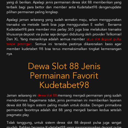
yang di berikan. Apalagi jenis permainan dewa slot 88 memberikan yang
terbaik bagi para bettor dan member setia Kudetabet98 denganupdate
pilihan permainan paling lengkap.
Apalagi jaman sekarang yang sudah semakin maju, selain menggunakan
transaksi via metode bank bisa juga menggunakan E wallet . Bersama
Kudetabet98 para member mix parlay 365 juga bisa melakukan transaksi
khususnya deposit via pulsa saja dengan didukung oleh provider Telkomsel
Dan XL. Yang menariknya adalah semua member
situs slot deposit pulsa
tanpa potongan
.
Semua ini tersedia pastinya dikarenakan basis agar
member kudetabet 98 bisa terus memaksimalkan tingkat kemenangan
nya.
Dewa Slot 88 Jenis
Permainan Favorit
Kudetabet98
Jaman sekarang ini
dewa slot 88
memang menjadi permainan yang sudah
mendominasi. Bagaimana tidak, jenis permainan ini memberikan layanan
dewa slot 88 login sistem paling mudah untuk dicoba. Dengan primadona
permainan favoritnya adalah slot 88 yang menjadi barisan kedua setelah
pragmatic play.
Tidak tanggung, untuk sistem dewa slot 88 deposit pulsa juga sangat
mudah. Bahkan bersama Kudetabet98 yang mempromosikan deposit pulsa