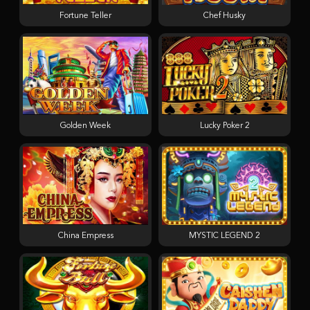
Fortune Teller
Chef Husky
Golden Week
Lucky Poker 2
China Empress
MYSTIC LEGEND 2