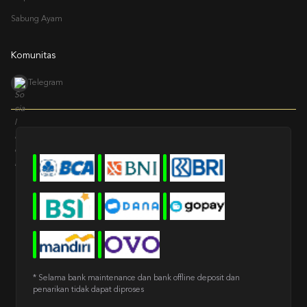
Sabung Ayam
Komunitas
Telegram
* Selama bank maintenance dan bank offline deposit dan
penarikan tidak dapat diproses