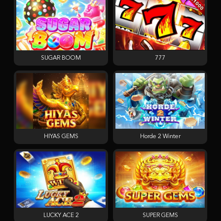
SUGAR BOOM
777
HIYAS GEMS
Horde 2 Winter
LUCKY ACE 2
SUPER GEMS