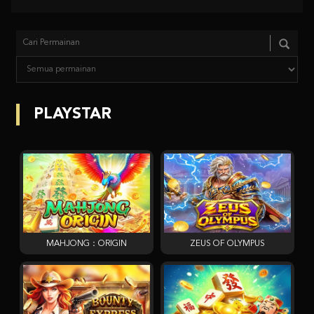
PLAYSTAR
MAHJONG：ORIGIN
ZEUS OF OLYMPUS