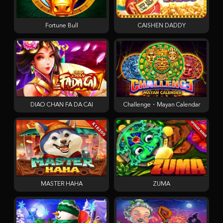
Fortune Bull
CAISHEN DADDY
DIAO CHAN FA DA CAI
Challenge・Mayan Calendar
MASTER HAHA
ZUMA