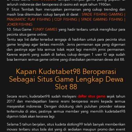
seluruh indonesia dan beroperasi di casino asli sejak tahun 1960an.
9. Situs Tembak Ikan merupakan permainan yang cukup trending dan
masih bisa ditemukan cukup banyak di darat :
SPADE FISHING GAMING |
PRAGMATIC PLAY FISHING | CQ9 FISHING | SPADE GAMING FISHING |
JOKER FISHING
10. Situs Game
FUNKY GAMES
yang hadir terbaru untuk menghibur para
pecinta situs game online.
Tentu saja list daftar tersebut sengaja di hadirkan untuk para pecinta situs
game lengkap agar bebas memilih. Jenis permainan apa yang digemari
dan pastinya agar kita semua tidak repot lagi memilih jenis permainan.
Karena seperti yang sudah di bahas, cukup dengan 1 user ID saja sudah
bisa bermain semua game online yang disediakan permainan dewa slot 88.
Kapan Kudetabet98 Beroperasi
Sebagai Situs Game Lengkap Dewa
Slot 88
Secara resmi, kudetabet98 sudah melayani
daftar situs game
sejak tahun
2017 dan mendapatkan lisensi resmi beroperasi resmi kepada semua
masyarakat indonesia. Dengan didukung oleh puluhan provider raksasa
terkemuka di atas, pastinya semua member yang memilih kudetabet98
dijamin tidak akan kecewa lagi.
Selama 5 tahun berjalan, situs kudeta slotking99 telah banyak memberikan
inovasi terbaru situs bola slot yang di sediakan maupun promo dan event