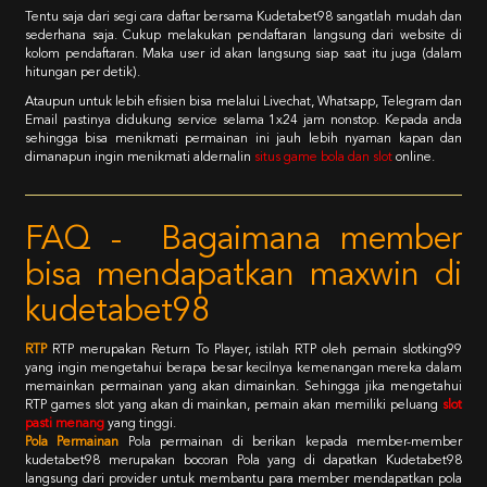
Tentu saja dari segi cara daftar bersama Kudetabet98 sangatlah mudah dan
sederhana saja. Cukup melakukan pendaftaran langsung dari website di
kolom pendaftaran. Maka user id akan langsung siap saat itu juga (dalam
hitungan per detik).
Ataupun untuk lebih efisien bisa melalui Livechat, Whatsapp, Telegram dan
Email pastinya didukung service selama 1x24 jam nonstop. Kepada anda
sehingga bisa menikmati permainan ini jauh lebih nyaman kapan dan
dimanapun ingin menikmati aldernalin
situs game bola dan slot
online.
FAQ - Bagaimana member
bisa mendapatkan maxwin di
kudetabet98
RTP
RTP merupakan Return To Player, istilah RTP oleh pemain slotking99
yang ingin mengetahui berapa besar kecilnya kemenangan mereka dalam
memainkan permainan yang akan dimainkan. Sehingga jika mengetahui
RTP games slot yang akan di mainkan, pemain akan memiliki peluang
slot
pasti menang
yang tinggi.
Pola Permainan
Pola permainan di berikan kepada member-member
kudetabet98 merupakan bocoran Pola yang di dapatkan Kudetabet98
langsung dari provider untuk membantu para member mendapatkan pola