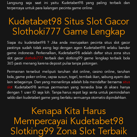
Langsung saja saat ini yaitu Kudetabet98 yang paling terbaik dan
terpercaya untuk para kalangan pecinta game online.
Kudetabet98 Situs Slot Gacor
Slothoki777 Game Lengkap
Siapa itu kudetabet98 ? Jika anda merupakan pecinta situs slot gacor
pastinya sudah tidak asing lagi dengan agen Kudetabet98 selaku bandar
game indonesia. Perkenalkan, Kudetabet98 adalah daftar situs zona situs
slot gacor
slothoki777
terbaik dan slotking99 game lengkap terbaik bola
365 pasti menang karena deposit pulsa tanpa potongan.
Permainan tersebut meliputi taruhan slot online, casino online, taruhan
bola, game poker online, capsa susun, togel, tembak ikan, sabung ayam dan
lain sebagainya. Dan yang menariknya adalah bila mendaftar bersama
situs
slot
Kudetabet98 semua permainan yang tersedia bisa di akses hanya
dengan 1 user ID saja loh. Tanpa harus repot lagi serta untuk pemindahan
saldo dari kudetabet game yang berlaku semuanya otomatis dipindahkan.
Kenapa Kita Harus
Mempercayai Kudetabet98
Slotking99 Zona Slot Terbaik