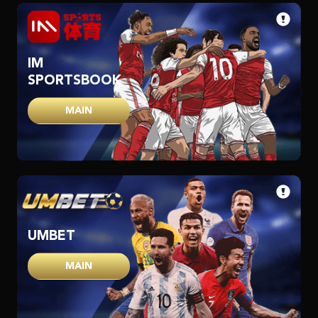
IM
SPORTSBOOK
MAIN
UMBET
MAIN