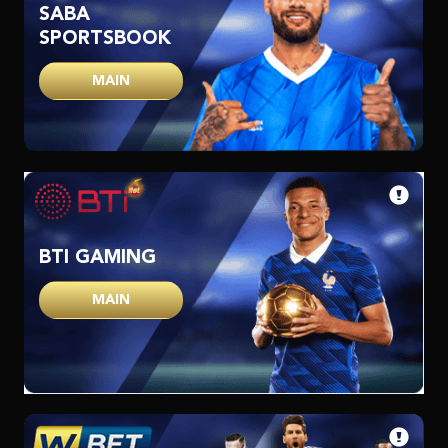
SABA
SPORTSBOOK
MAIN
BTI GAMING
MAIN