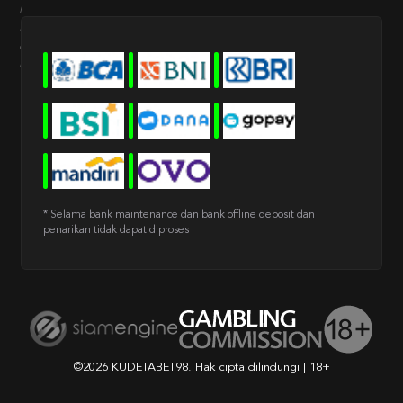
* Selama bank maintenance dan bank offline deposit dan
penarikan tidak dapat diproses
©2026 KUDETABET98. Hak cipta dilindungi | 18+