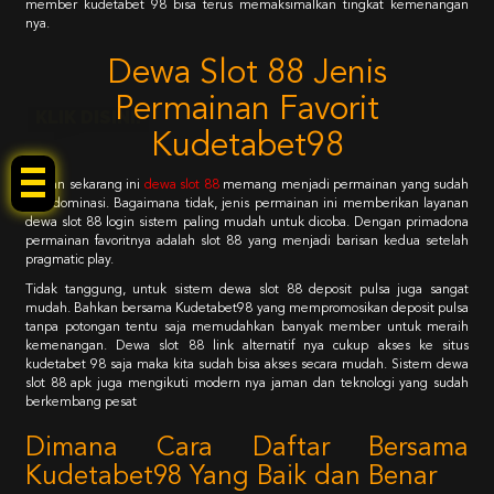
member kudetabet 98 bisa terus memaksimalkan tingkat kemenangan
nya.
Dewa Slot 88 Jenis
Permainan Favorit
KLIK DISINI!
Kudetabet98
Jaman sekarang ini
dewa slot 88
memang menjadi permainan yang sudah
mendominasi. Bagaimana tidak, jenis permainan ini memberikan layanan
dewa slot 88 login sistem paling mudah untuk dicoba. Dengan primadona
permainan favoritnya adalah slot 88 yang menjadi barisan kedua setelah
pragmatic play.
Tidak tanggung, untuk sistem dewa slot 88 deposit pulsa juga sangat
mudah. Bahkan bersama Kudetabet98 yang mempromosikan deposit pulsa
tanpa potongan tentu saja memudahkan banyak member untuk meraih
kemenangan. Dewa slot 88 link alternatif nya cukup akses ke situs
kudetabet 98 saja maka kita sudah bisa akses secara mudah. Sistem dewa
slot 88 apk juga mengikuti modern nya jaman dan teknologi yang sudah
berkembang pesat
Dimana Cara Daftar Bersama
Kudetabet98 Yang Baik dan Benar