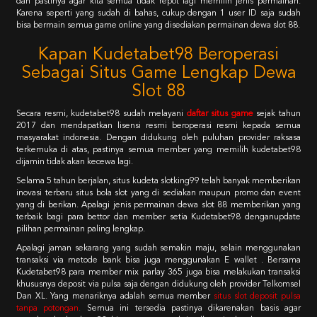
dan pastinya agar kita semua tidak repot lagi memilih jenis permainan.
Karena seperti yang sudah di bahas, cukup dengan 1 user ID saja sudah
bisa bermain semua game online yang disediakan permainan dewa slot 88.
Kapan Kudetabet98 Beroperasi
Sebagai Situs Game Lengkap Dewa
Slot 88
Secara resmi, kudetabet98 sudah melayani
daftar situs game
sejak tahun
2017 dan mendapatkan lisensi resmi beroperasi resmi kepada semua
masyarakat indonesia. Dengan didukung oleh puluhan provider raksasa
terkemuka di atas, pastinya semua member yang memilih kudetabet98
dijamin tidak akan kecewa lagi.
Selama 5 tahun berjalan, situs kudeta slotking99 telah banyak memberikan
inovasi terbaru situs bola slot yang di sediakan maupun promo dan event
yang di berikan. Apalagi jenis permainan dewa slot 88 memberikan yang
terbaik bagi para bettor dan member setia Kudetabet98 denganupdate
pilihan permainan paling lengkap.
Apalagi jaman sekarang yang sudah semakin maju, selain menggunakan
transaksi via metode bank bisa juga menggunakan E wallet . Bersama
Kudetabet98 para member mix parlay 365 juga bisa melakukan transaksi
khususnya deposit via pulsa saja dengan didukung oleh provider Telkomsel
Dan XL. Yang menariknya adalah semua member
situs slot deposit pulsa
tanpa potongan
.
Semua ini tersedia pastinya dikarenakan basis agar