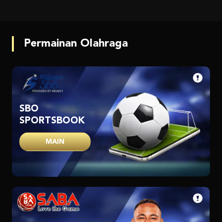
Permainan Olahraga
SBO
SPORTSBOOK
MAIN