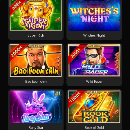
Super Rich
Witches Night
Bao boon chin
Wild Racer
Party Star
Book of Gold