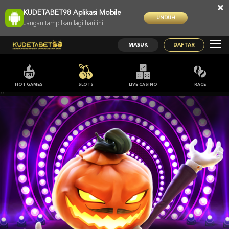
×
KUDETABET98 Aplikasi Mobile
UNDUH
Jangan tampilkan lagi hari ini
MASUK
DAFTAR
HOT GAMES
SLOTS
LIVE CASINO
RACE
;;