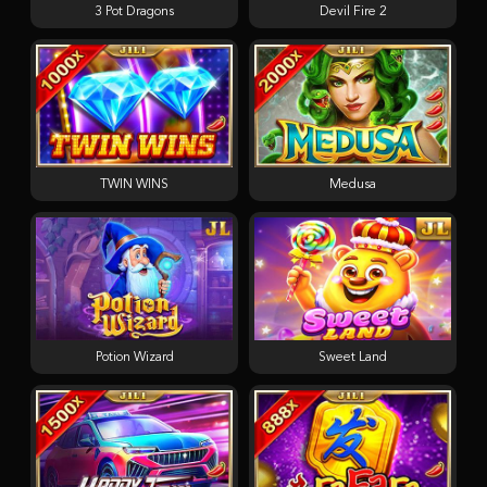
3 Pot Dragons
Devil Fire 2
TWIN WINS
Medusa
Potion Wizard
Sweet Land