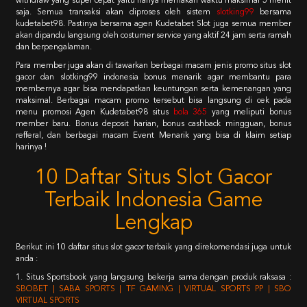
withdraw yang super cepat yaitu hanya memakan waktu maksimal 5 menit
saja. Semua transaksi akan diproses oleh sistem
slotking99
bersama
kudetabet98. Pastinya bersama agen Kudetabet Slot juga semua member
akan dipandu langsung oleh costumer service yang aktif 24 jam serta ramah
dan berpengalaman.
Para member juga akan di tawarkan berbagai macam jenis promo situs slot
gacor dan slotking99 indonesia bonus menarik agar membantu para
membernya agar bisa mendapatkan keuntungan serta kemenangan yang
maksimal. Berbagai macam promo tersebut bisa langsung di cek pada
menu promosi Agen Kudetabet98 situs
bola 365
yang meliputi bonus
member baru. Bonus deposit harian, bonus cashback mingguan, bonus
refferal, dan berbagai macam Event Menarik yang bisa di klaim setiap
harinya !
10 Daftar Situs Slot Gacor
Terbaik Indonesia Game
Lengkap
Berikut ini 10 daftar situs slot gacor terbaik yang direkomendasi juga untuk
anda :
1. Situs Sportsbook yang langsung bekerja sama dengan produk raksasa :
SBOBET | SABA SPORTS | TF GAMING | VIRTUAL SPORTS PP | SBO
VIRTUAL SPORTS