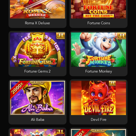
Roma X Deluxe
Fortune Coins
Fortune Gems 2
Fortune Monkey
Ali Baba
Devil Fire