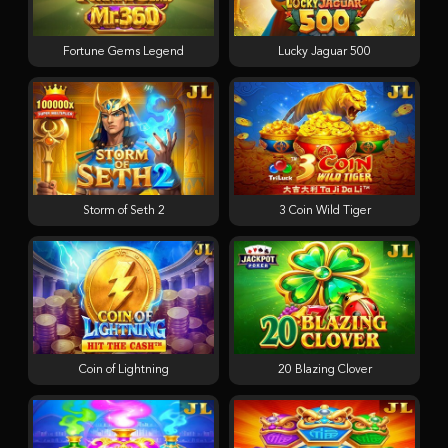
Fortune Gems Legend
Lucky Jaguar 500
Storm of Seth 2
3 Coin Wild Tiger
Coin of Lightning
20 Blazing Clover