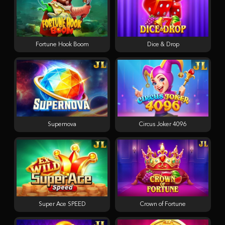
Fortune Hook Boom
Dice & Drop
Supernova
Circus Joker 4096
Super Ace SPEED
Crown of Fortune