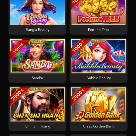
Bangla Beauty
Fortune Tree
Samba
Bubble Beauty
Chin Shi Huang
Crazy Golden Bank