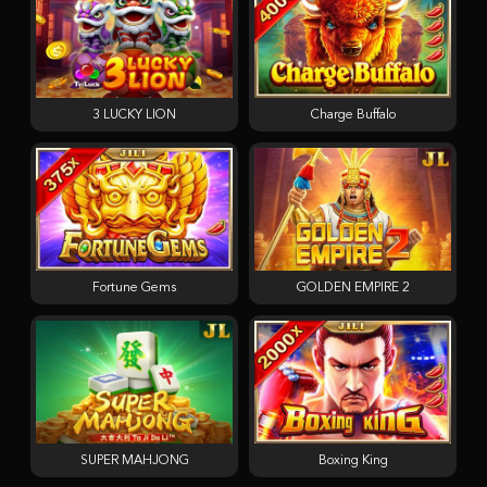
3 LUCKY LION
Charge Buffalo
Fortune Gems
GOLDEN EMPIRE 2
SUPER MAHJONG
Boxing King