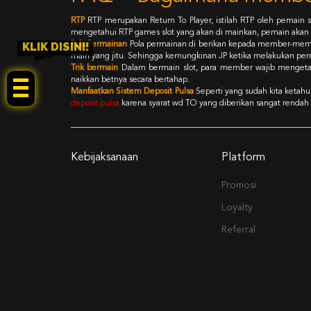
RTP
RTP merupakan Return To Player, istilah RTP oleh pemai
mengetahui RTP games slot yang akan di mainkan, pemain akan
KLIK DISINI!
Pola Permainan
Pola permainan di berikan kepada member-mem
main yang jitu. Sehingga kemungkinan JP ketika melakukan perm
Trik bermain
Dalam bermain slot, para member wajib mengetah
naikkan betnya secara bertahap.
Manfaatkan Sistem Deposit Pulsa
Seperti yang sudah kita ketah
deposit pulsa
karena syarat wd TO yang diberikan sangat rendah 
Kebijaksanaan
Platform
Promosi
Loyalty
Referral