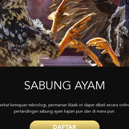
SABUNG AYAM
rkat kemajuan teknologi, permainan klasik ini dapat dibeli secara onl
pertandingan sabung ayam kapan pun dan di mana pun.
DAFTAR