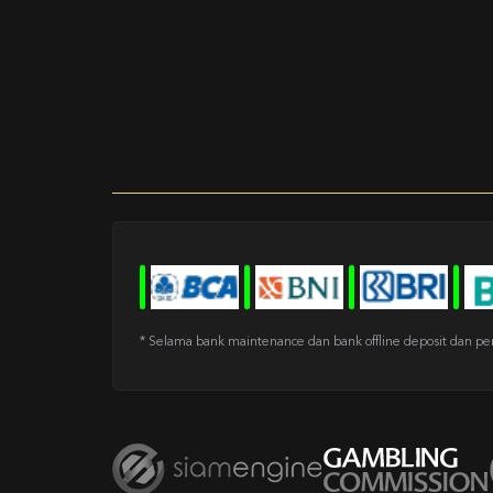
* Selama bank maintenance dan bank offline deposit dan pen