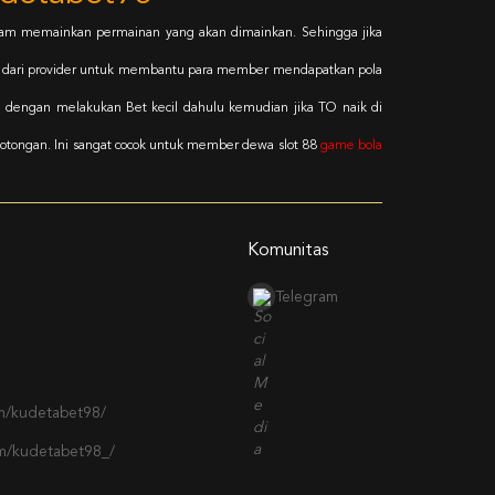
alam memainkan permainan yang akan dimainkan. Sehingga jika
g dari provider untuk membantu para member mendapatkan pola
h dengan melakukan Bet kecil dahulu kemudian jika TO naik di
otongan. Ini sangat cocok untuk member dewa slot 88
game bola
Komunitas
Telegram
m/kudetabet98/
om/kudetabet98_/