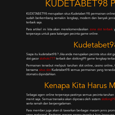
KUDETABET98 Pla
KUDETABET98 merupakan situs Kudetabet 98 permainan onlin
sudah berkembang semakin lengkap, modern dan banyak jenis. T
terbaik saja.
Para artikel ini kita akan merekomendasikan
zona slot terbaik
terpercaya untuk para kalangan pecinta game online.
Kudetabet98
Siapa itu kudetabet98 ? Jika anda merupakan pecinta situs slot 
slot gacor
slothoki777
terbaik dan slotking99 game lengkap terba
Permainan tersebut meliputi taruhan slot online, casino onlin
bersama
situs slot
Kudetabet98 semua permainan yang tersedia b
otomatis dipindahkan.
Kenapa Kita Harus M
Sebagai agen online terpercaya pastinya semua pecinta taruhan
menit saja. Semua transaksi akan diproses oleh sistem
slotking9
serta ramah dan berpengalaman.
Para member juga akan di tawarkan berbagai macam jenis prom