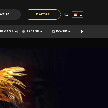
ASUK
DAFTAR
SH GAME
ARCADE
POKER
E-SPORTS