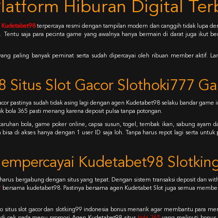
tform Hiburan Digital Terb
e
Kudetabet98
terpercaya resmi dengan tampilan modern dan canggih tidak lupa den
entu saja para pecinta game yang awalnya hanya bermain di darat juga ikut ber
yang paling banyak peminat serta sudah dipercayai oleh ribuan member aktif. Lan
 Situs Slot Gacor Slothoki777 
gacor pastinya sudah tidak asing lagi dengan agen Kudetabet98 selaku bandar game in
ik bola 365 pasti menang karena deposit pulsa tanpa potongan.
e, taruhan bola, game poker online, capsa susun, togel, tembak ikan, sabung ayam 
isa di akses hanya dengan 1 user ID saja loh. Tanpa harus repot lagi serta unt
empercayai Kudetabet98 Slotking
 harus bergabung dengan situs yang tepat. Dengan sistem transaksi deposit dan 
9
bersama kudetabet98. Pastinya bersama agen Kudetabet Slot juga semua member 
o situs slot gacor dan slotking99 indonesia bonus menarik agar membantu para