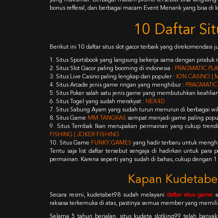
yang maksimal. Berbagai macam promo tersebut bisa langsung
bonus refferal, dan berbagai macam Event Menarik yang bisa di kl
10 Daftar Si
Berikut ini 10 daftar situs slot gacor terbaik yang direkomendasi 
1. Situs Sportsbook yang langsung bekerja sama dengan produk r
2. Situs Slot Gacor paling booming di indonesia :
PRAGMATIC PLAY
3. Situs Live Casino paling lengkap dan populer :
ION CASINO | 
4. Situs Arcade jenis game ringan yang menghibur :
PRAGMATIC 
5. Situs Poker salah satu jenis game yang membutuhkan keahlian
6. Situs Togel yang sudah merakyat :
NEX4D
7. Situs Sabung Ayam yang sudah turun menurun di berbagai wil
8. Situs Game
MM TANGKAS
sempat menjadi game paling populer
9. Situs Tembak Ikan merupakan permainan yang cukup trendi
FISHING | JOKER FISHING
10. Situs Game
FUNKY GAMES
yang hadir terbaru untuk menghi
Tentu saja list daftar tersebut sengaja di hadirkan untuk par
permainan. Karena seperti yang sudah di bahas, cukup dengan 1
Kapan Kudetabet
Secara resmi, kudetabet98 sudah melayani
daftar situs game
s
raksasa terkemuka di atas, pastinya semua member yang memilih
Selama 5 tahun berjalan, situs kudeta slotking99 telah banya