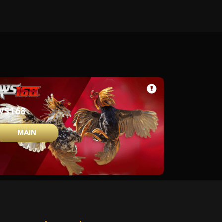
WS168
MAIN