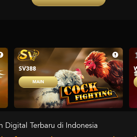
SV388
MAIN
Digital Terbaru di Indonesia