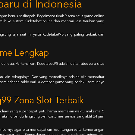
aru di Indonesia
gan bonus berlimpah. Bagaimana tidak ? zona situs game online
alih ke sistem Kudetabet online dan mencari jasa taruhan yang
gsung saja saat ini yaitu Kudetabet98 yang paling terbaik dan
Game Lengkap
donesia. Perkenalkan, Kudetabet98 adalah daftar situs zona situs
dan lain sebagainya. Dan yang menariknya adalah bila mendaftar
uk pemindahan saldo dari kudetabet game yang berlaku semuanya
99 Zona Slot Terbaik
withdraw yang super cepat yaitu hanya memakan waktu maksimal 5
akan dipandu langsung oleh costumer service yang aktif 24 jam
 membernya agar bisa mendapatkan keuntungan serta kemenangan