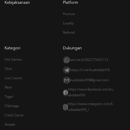
Kebijaksanaan
Platform
Promosi
Loyalty
Referral
Kategori
Dukungan
Hot Games
wa.me/6282277602113
Slots
https://t.me/kudetabet98
Live Casino
kudetabet98@gmail.com
Race
https://www.facebook.com/ku
detabet98/
Togel
https://www.instagram.com/k
Olahraga
udetabet98_/
Crash Game
Arcade