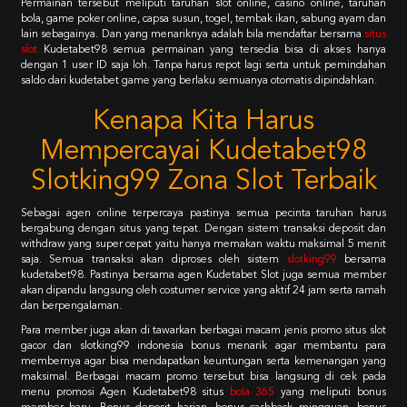
Permainan tersebut meliputi taruhan slot online, casino online, taruhan
bola, game poker online, capsa susun, togel, tembak ikan, sabung ayam dan
lain sebagainya. Dan yang menariknya adalah bila mendaftar bersama
situs
slot
Kudetabet98 semua permainan yang tersedia bisa di akses hanya
dengan 1 user ID saja loh. Tanpa harus repot lagi serta untuk pemindahan
saldo dari kudetabet game yang berlaku semuanya otomatis dipindahkan.
Kenapa Kita Harus
Mempercayai Kudetabet98
Slotking99 Zona Slot Terbaik
Sebagai agen online terpercaya pastinya semua pecinta taruhan harus
bergabung dengan situs yang tepat. Dengan sistem transaksi deposit dan
withdraw yang super cepat yaitu hanya memakan waktu maksimal 5 menit
saja. Semua transaksi akan diproses oleh sistem
slotking99
bersama
kudetabet98. Pastinya bersama agen Kudetabet Slot juga semua member
akan dipandu langsung oleh costumer service yang aktif 24 jam serta ramah
dan berpengalaman.
Para member juga akan di tawarkan berbagai macam jenis promo situs slot
gacor dan slotking99 indonesia bonus menarik agar membantu para
membernya agar bisa mendapatkan keuntungan serta kemenangan yang
maksimal. Berbagai macam promo tersebut bisa langsung di cek pada
menu promosi Agen Kudetabet98 situs
bola 365
yang meliputi bonus