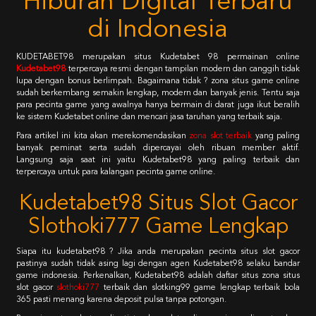
Hiburan Digital Terbaru
di Indonesia
KUDETABET98 merupakan situs Kudetabet 98 permainan online
Kudetabet98
terpercaya resmi dengan tampilan modern dan canggih tidak
lupa dengan bonus berlimpah. Bagaimana tidak ? zona situs game online
sudah berkembang semakin lengkap, modern dan banyak jenis. Tentu saja
para pecinta game yang awalnya hanya bermain di darat juga ikut beralih
ke sistem Kudetabet online dan mencari jasa taruhan yang terbaik saja.
Para artikel ini kita akan merekomendasikan
zona slot terbaik
yang paling
banyak peminat serta sudah dipercayai oleh ribuan member aktif.
Langsung saja saat ini yaitu Kudetabet98 yang paling terbaik dan
terpercaya untuk para kalangan pecinta game online.
Kudetabet98 Situs Slot Gacor
Slothoki777 Game Lengkap
Siapa itu kudetabet98 ? Jika anda merupakan pecinta situs slot gacor
pastinya sudah tidak asing lagi dengan agen Kudetabet98 selaku bandar
game indonesia. Perkenalkan, Kudetabet98 adalah daftar situs zona situs
slot gacor
slothoki777
terbaik dan slotking99 game lengkap terbaik bola
365 pasti menang karena deposit pulsa tanpa potongan.