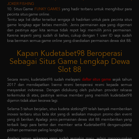
10. Situs Game
FUNKY GAMES
yang hadir terbaru untuk menghibur para
pecinta situs game online.
Tentu saja list daftar tersebut sengaja di hadirkan untuk para pecinta situs
game lengkap agar bebas memilih. Jenis permainan apa yang digemari
dan pastinya agar kita semua tidak repot lagi memilih jenis permainan.
Karena seperti yang sudah di bahas, cukup dengan 1 user ID saja sudah
bisa bermain semua game online yang disediakan permainan dewa slot 88.
Kapan Kudetabet98 Beroperasi
Sebagai Situs Game Lengkap Dewa
Slot 88
Secara resmi, kudetabet98 sudah melayani
daftar situs game
sejak tahun
2017 dan mendapatkan lisensi resmi beroperasi resmi kepada semua
masyarakat indonesia. Dengan didukung oleh puluhan provider raksasa
terkemuka di atas, pastinya semua member yang memilih kudetabet98
dijamin tidak akan kecewa lagi.
Selama 5 tahun berjalan, situs kudeta slotking99 telah banyak memberikan
inovasi terbaru situs bola slot yang di sediakan maupun promo dan event
yang di berikan. Apalagi jenis permainan dewa slot 88 memberikan yang
terbaik bagi para bettor dan member setia Kudetabet98 denganupdate
pilihan permainan paling lengkap.
Apalagi jaman sekarang yang sudah semakin maju, selain menggunakan
transaksi via metode bank bisa juga menggunakan E wallet . Bersama