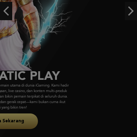
Gates of Gatot Kaca Super
Scatter
Previous
Ne
m****9
IDR
1,047,600.00
Gates of Olympus Super Scatter
m****2
IDR
1,020,720.00
FAT PANDA
Fat Panda adalah slot brand dari Pragmatic Play yang bold dan penuh impact!
Dirancang buat nyita perhatian dan kasih gameplay seru yang nggak
ketebak. Dengan energi yang meledak-ledak, visual yang kece, dan potensi
menang besar—Fat Panda bukan cuma hiburan, tapi pembawa hoki sejati!
Coba Sekarang