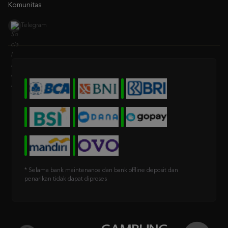
Telegram
* Selama bank maintenance dan bank offline deposit dan
penarikan tidak dapat diproses