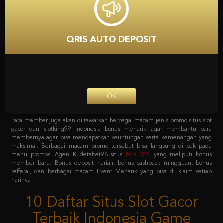
Mempercayai Kudetabet98
Slotking99 Zona Slot Terbaik
QRIS AUTO DEPOSIT
Sebagai agen online terpercaya pastinya semua pecinta taruhan harus
bergabung dengan situs yang tepat. Dengan sistem transaksi deposit dan
withdraw yang super cepat yaitu hanya memakan waktu maksimal 5 menit
saja. Semua transaksi akan diproses oleh sistem
slotking99
bersama
kudetabet98. Pastinya bersama agen Kudetabet Slot juga semua member
akan dipandu langsung oleh costumer service yang aktif 24 jam serta ramah
OK
dan berpengalaman.
Para member juga akan di tawarkan berbagai macam jenis promo situs slot
gacor dan slotking99 indonesia bonus menarik agar membantu para
membernya agar bisa mendapatkan keuntungan serta kemenangan yang
maksimal. Berbagai macam promo tersebut bisa langsung di cek pada
menu promosi Agen Kudetabet98 situs
bola 365
yang meliputi bonus
member baru. Bonus deposit harian, bonus cashback mingguan, bonus
refferal, dan berbagai macam Event Menarik yang bisa di klaim setiap
harinya !
10 Daftar Situs Slot Gacor
Terbaik Indonesia Game