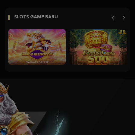
IDR
2,056,600.00
SLOTS GAME BARU
Gates of Olympus 1000
pr****a
IDR
1,394,750.00
Sweet Bonanza 2500
m****n
IDR
1,273,980.00
Gates of Olympus Super Scatter
leog****4
IDR
1,153,100.00
Gates of Gatot Kaca Super
Scatter
m****9
IDR
1,152,200.00