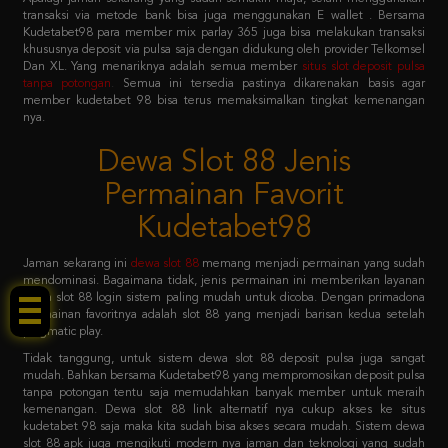
Kudetabet98 para member mix parlay 365 juga bisa melakukan transaksi
khususnya deposit via pulsa saja dengan didukung oleh provider Telkomsel
Dan XL. Yang menariknya adalah semua member
situs slot deposit pulsa
tanpa potongan
.
Semua ini tersedia pastinya dikarenakan basis agar
member kudetabet 98 bisa terus memaksimalkan tingkat kemenangan
nya.
Dewa Slot 88 Jenis
Permainan Favorit
Kudetabet98
Jaman sekarang ini
dewa slot 88
memang menjadi permainan yang sudah
KLIK DISINI!
mendominasi. Bagaimana tidak, jenis permainan ini memberikan layanan
dewa slot 88 login sistem paling mudah untuk dicoba. Dengan primadona
permainan favoritnya adalah slot 88 yang menjadi barisan kedua setelah
pragmatic play.
Tidak tanggung, untuk sistem dewa slot 88 deposit pulsa juga sangat
mudah. Bahkan bersama Kudetabet98 yang mempromosikan deposit pulsa
tanpa potongan tentu saja memudahkan banyak member untuk meraih
kemenangan. Dewa slot 88 link alternatif nya cukup akses ke situs
kudetabet 98 saja maka kita sudah bisa akses secara mudah. Sistem dewa
slot 88 apk juga mengikuti modern nya jaman dan teknologi yang sudah
berkembang pesat