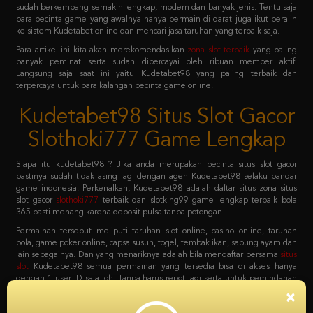
para pecinta game yang awalnya hanya bermain di darat juga ikut beralih
ke sistem Kudetabet online dan mencari jasa taruhan yang terbaik saja.
Para artikel ini kita akan merekomendasikan
zona slot terbaik
yang paling
banyak peminat serta sudah dipercayai oleh ribuan member aktif.
Langsung saja saat ini yaitu Kudetabet98 yang paling terbaik dan
terpercaya untuk para kalangan pecinta game online.
Kudetabet98 Situs Slot Gacor
Slothoki777 Game Lengkap
Siapa itu kudetabet98 ? Jika anda merupakan pecinta situs slot gacor
pastinya sudah tidak asing lagi dengan agen Kudetabet98 selaku bandar
game indonesia. Perkenalkan, Kudetabet98 adalah daftar situs zona situs
slot gacor
slothoki777
terbaik dan slotking99 game lengkap terbaik bola
365 pasti menang karena deposit pulsa tanpa potongan.
Permainan tersebut meliputi taruhan slot online, casino online, taruhan
bola, game poker online, capsa susun, togel, tembak ikan, sabung ayam dan
lain sebagainya. Dan yang menariknya adalah bila mendaftar bersama
situs
slot
Kudetabet98 semua permainan yang tersedia bisa di akses hanya
dengan 1 user ID saja loh. Tanpa harus repot lagi serta untuk pemindahan
saldo dari kudetabet game yang berlaku semuanya otomatis dipindahkan.
×
Kenapa Kita Harus