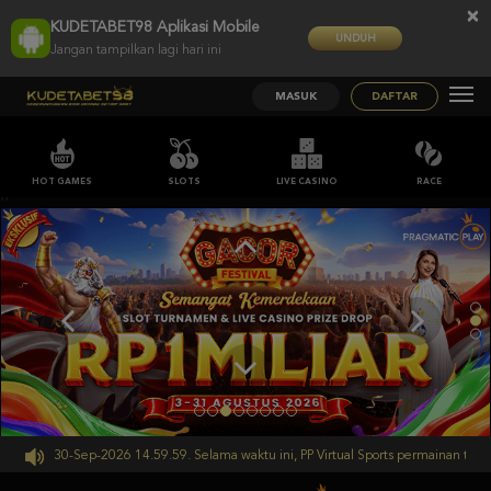
×
KUDETABET98 Aplikasi Mobile
UNDUH
Jangan tampilkan lagi hari ini
MASUK
DAFTAR
HOT GAMES
SLOTS
LIVE CASINO
RACE
;;
sampai 30-Sep-2026 14.59.59. Selama waktu ini, PP Virtual Sports permainan tidak