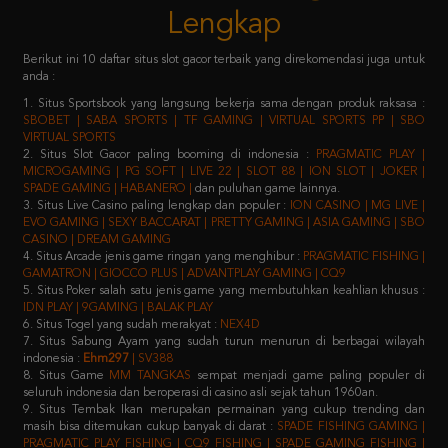
Lengkap
Berikut ini 10 daftar situs slot gacor terbaik yang direkomendasi juga untuk
anda :
1. Situs Sportsbook yang langsung bekerja sama dengan produk raksasa :
SBOBET | SABA SPORTS | TF GAMING | VIRTUAL SPORTS PP | SBO
VIRTUAL SPORTS
2. Situs Slot Gacor paling booming di indonesia :
PRAGMATIC PLAY |
MICROGAMING | PG SOFT | LIVE 22 | SLOT 88 | ION SLOT | JOKER |
SPADE GAMING | HABANERO |
dan puluhan game lainnya.
3. Situs Live Casino paling lengkap dan populer :
ION CASINO | MG LIVE |
EVO GAMING | SEXY BACCARAT | PRETTY GAMING | ASIA GAMING | SBO
CASINO | DREAM GAMING
4. Situs Arcade jenis game ringan yang menghibur :
PRAGMATIC FISHING |
GAMATRON | GIOCCO PLUS | ADVANTPLAY GAMING | CQ9
5. Situs Poker salah satu jenis game yang membutuhkan keahlian khusus :
IDN PLAY | 9GAMING | BALAK PLAY
6. Situs Togel yang sudah merakyat :
NEX4D
7. Situs Sabung Ayam yang sudah turun menurun di berbagai wilayah
indonesia :
Ehm297
| SV388
8. Situs Game
MM TANGKAS
sempat menjadi game paling populer di
seluruh indonesia dan beroperasi di casino asli sejak tahun 1960an.
9. Situs Tembak Ikan merupakan permainan yang cukup trending dan
masih bisa ditemukan cukup banyak di darat :
SPADE FISHING GAMING |
PRAGMATIC PLAY FISHING | CQ9 FISHING | SPADE GAMING FISHING |
JOKER FISHING