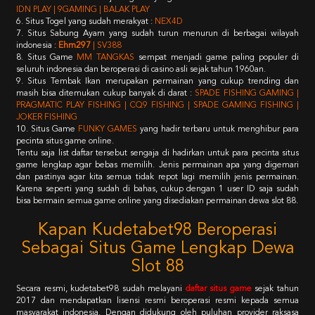
IDN PLAY | 9GAMING | BALAK PLAY
6. Situs Togel yang sudah merakyat :
NEX4D
7. Situs Sabung Ayam yang sudah turun menurun di berbagai wilayah
indonesia :
Ehm297
| SV388
8. Situs Game
MM TANGKAS
sempat menjadi game paling populer di
seluruh indonesia dan beroperasi di casino asli sejak tahun 1960an.
9. Situs Tembak Ikan merupakan permainan yang cukup trending dan
masih bisa ditemukan cukup banyak di darat :
SPADE FISHING GAMING |
PRAGMATIC PLAY FISHING | CQ9 FISHING | SPADE GAMING FISHING |
JOKER FISHING
10. Situs Game
FUNKY GAMES
yang hadir terbaru untuk menghibur para
pecinta situs game online.
Tentu saja list daftar tersebut sengaja di hadirkan untuk para pecinta situs
game lengkap agar bebas memilih. Jenis permainan apa yang digemari
dan pastinya agar kita semua tidak repot lagi memilih jenis permainan.
Karena seperti yang sudah di bahas, cukup dengan 1 user ID saja sudah
bisa bermain semua game online yang disediakan permainan dewa slot 88.
Kapan Kudetabet98 Beroperasi
Sebagai Situs Game Lengkap Dewa
Slot 88
Secara resmi, kudetabet98 sudah melayani
daftar situs game
sejak tahun
2017 dan mendapatkan lisensi resmi beroperasi resmi kepada semua
masyarakat indonesia. Dengan didukung oleh puluhan provider raksasa