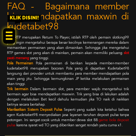
FAQ - Bagaimana member
bisa mendapatkan maxwin di
KLIK DISINI!
kudetabet98
RTP
RTP merupakan Return To Player, istilah RTP oleh pemain slotking99
yang ingin mengetahui berapa besar kecilnya kemenangan mereka dalam
memainkan permainan yang akan dimainkan. Sehingga jika mengetahui
RTP games slot yang akan di mainkan, pemain akan memiliki peluang
slot
pasti menang
yang tinggi.
Pola Permainan
Pola permainan di berikan kepada member-member
kudetabet98 merupakan bocoran Pola yang di dapatkan Kudetabet98
langsung dari provider untuk membantu para member mendapatkan pola
main yang jitu. Sehingga kemungkinan JP ketika melakukan permainan
akan tinggi.
Trik bermain
Dalam bermain slot, para member wajib mengetahui trik
bermain agar bisa mendapatkan maxwin. Trik yang bisa di lakukan adalah
dengan melakukan Bet kecil dahulu kemudian jika TO naik di naikkan
betnya secara bertahap.
Manfaatkan Sistem Deposit Pulsa
Seperti yang sudah kita ketahui bahwa
agen Kudetabet98 menyediakan jasa layanan taruhan deposit pulsa tanpa
potongan. Ini sangat cocok untuk member dewa slot 88
game bola deposit
pulsa
karena syarat wd TO yang diberikan sangat rendah yaitu cuma x1.