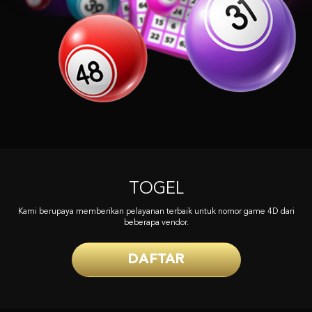
TOGEL
Kami berupaya memberikan pelayanan terbaik untuk nomor game 4D dari
beberapa vendor.
DAFTAR