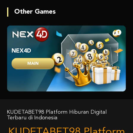
Other Games
NEX4D
MAIN
KUDETABET98 Platform Hiburan Digital
Terbaru di Indonesia
KUDETABET98 Platform