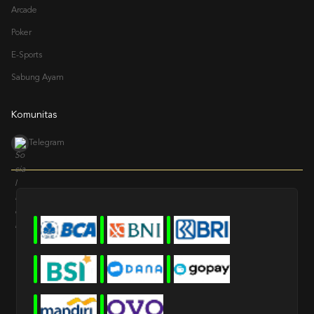
Arcade
Poker
E-Sports
Sabung Ayam
Komunitas
Telegram