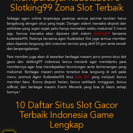
Slotking99 Zona Slot Terbaik
Sebagai agen online terpercaya pastinya semua pecinta taruhan harus
bergabung dengan situs yang tepat. Dengan sistem transaksi deposit dan
withdraw yang super cepat yaitu hanya memakan waktu maksimal 5 menit
saja. Semua transaksi akan diproses oleh sistem
slotking99
bersama
kudetabet98. Pastinya bersama agen Kudetabet Slot juga semua member
akan dipandu langsung oleh costumer service yang aktif 24 jam serta ramah
dan berpengalaman.
Para member juga akan di tawarkan berbagai macam jenis promo situs slot
gacor dan slotking99 indonesia bonus menarik agar membantu para
membernya agar bisa mendapatkan keuntungan serta kemenangan yang
maksimal. Berbagai macam promo tersebut bisa langsung di cek pada
menu promosi Agen Kudetabet98 situs
bola 365
yang meliputi bonus
member baru. Bonus deposit harian, bonus cashback mingguan, bonus
refferal, dan berbagai macam Event Menarik yang bisa di klaim setiap
harinya !
10 Daftar Situs Slot Gacor
Terbaik Indonesia Game
KLIK DISINI!
Lengkap