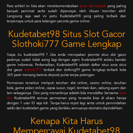
Para artikel ini kita akan merekomendasikan
zona slot terbaik
yang paling
banyak peminat serta sudah dipercayai oleh ribuan member aktif.
Langsung saja saat ini yaitu Kudetabet98 yang paling terbaik dan
terpercaya untuk para kalangan pecinta game online.
Kudetabet98 Situs Slot Gacor
Slothoki777 Game Lengkap
Siapa itu kudetabet98 ? Jika anda merupakan pecinta situs slot gacor
pastinya sudah tidak asing lagi dengan agen Kudetabet98 selaku bandar
game indonesia. Perkenalkan, Kudetabet98 adalah daftar situs zona situs
slot gacor
slothoki777
terbaik dan slotking99 game lengkap terbaik bola
365 pasti menang karena deposit pulsa tanpa potongan.
Permainan tersebut meliputi taruhan slot online, casino online, taruhan
bola, game poker online, capsa susun, togel, tembak ikan, sabung ayam dan
lain sebagainya. Dan yang menariknya adalah bila mendaftar bersama
situs
slot
Kudetabet98 semua permainan yang tersedia bisa di akses hanya
dengan 1 user ID saja loh. Tanpa harus repot lagi serta untuk pemindahan
saldo dari kudetabet game yang berlaku semuanya otomatis dipindahkan.
Kenapa Kita Harus
Mempercayai Kudetabet98