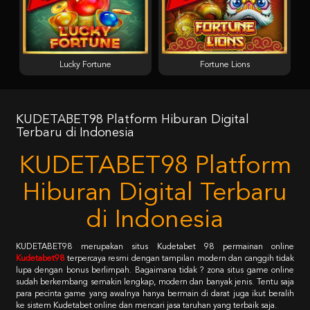
Lucky Fortune
Fortune Lions
KUDETABET98 Platform Hiburan Digital
Terbaru di Indonesia
KUDETABET98 Platform
Hiburan Digital Terbaru
di Indonesia
KUDETABET98 merupakan situs Kudetabet 98 permainan online
Kudetabet98
terpercaya resmi dengan tampilan modern dan canggih tidak
lupa dengan bonus berlimpah. Bagaimana tidak ? zona situs game online
sudah berkembang semakin lengkap, modern dan banyak jenis. Tentu saja
para pecinta game yang awalnya hanya bermain di darat juga ikut beralih
ke sistem Kudetabet online dan mencari jasa taruhan yang terbaik saja.