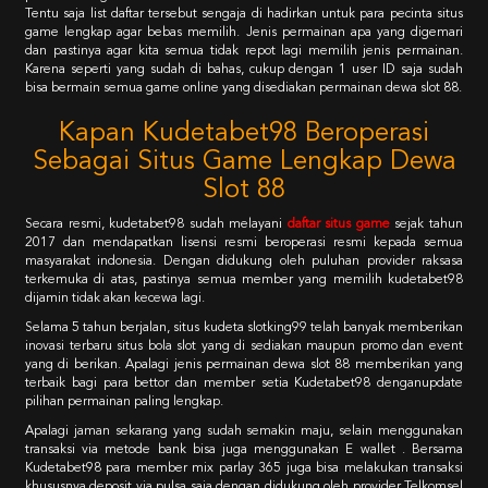
Tentu saja list daftar tersebut sengaja di hadirkan untuk para pecinta situs
game lengkap agar bebas memilih. Jenis permainan apa yang digemari
dan pastinya agar kita semua tidak repot lagi memilih jenis permainan.
Karena seperti yang sudah di bahas, cukup dengan 1 user ID saja sudah
bisa bermain semua game online yang disediakan permainan dewa slot 88.
Kapan Kudetabet98 Beroperasi
Sebagai Situs Game Lengkap Dewa
Slot 88
Secara resmi, kudetabet98 sudah melayani
daftar situs game
sejak tahun
2017 dan mendapatkan lisensi resmi beroperasi resmi kepada semua
masyarakat indonesia. Dengan didukung oleh puluhan provider raksasa
terkemuka di atas, pastinya semua member yang memilih kudetabet98
dijamin tidak akan kecewa lagi.
Selama 5 tahun berjalan, situs kudeta slotking99 telah banyak memberikan
inovasi terbaru situs bola slot yang di sediakan maupun promo dan event
yang di berikan. Apalagi jenis permainan dewa slot 88 memberikan yang
terbaik bagi para bettor dan member setia Kudetabet98 denganupdate
pilihan permainan paling lengkap.
Apalagi jaman sekarang yang sudah semakin maju, selain menggunakan
transaksi via metode bank bisa juga menggunakan E wallet . Bersama
Kudetabet98 para member mix parlay 365 juga bisa melakukan transaksi
khususnya deposit via pulsa saja dengan didukung oleh provider Telkomsel