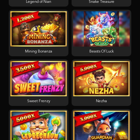
Legend of Nian
Snake Treasure
Mining Bonanza
Beasts Of Luck
Sweet Frenzy
Nezha