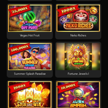
Vegas Hot Fruit
Neko Riches
Summer Splash Paradise
Fortune Jewels I