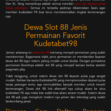
Dan XL. Yang menariknya adalah semua member
situs slot deposit pulsa
tanpa potongan
.
Semua ini tersedia pastinya dikarenakan basis agar
member kudetabet 98 bisa terus memaksimalkan tingkat kemenangan
nya.
Dewa Slot 88 Jenis
Permainan Favorit
Kudetabet98
Jaman sekarang ini
dewa slot 88
memang menjadi permainan yang sudah
mendominasi. Bagaimana tidak, jenis permainan ini memberikan layanan
dewa slot 88 login sistem paling mudah untuk dicoba. Dengan primadona
permainan favoritnya adalah slot 88 yang menjadi barisan kedua setelah
pragmatic play.
Tidak tanggung, untuk sistem dewa slot 88 deposit pulsa juga sangat
mudah. Bahkan bersama Kudetabet98 yang mempromosikan deposit pulsa
tanpa potongan tentu saja memudahkan banyak member untuk meraih
kemenangan. Dewa slot 88 link alternatif nya cukup akses ke situs
kudetabet 98 saja maka kita sudah bisa akses secara mudah. Sistem dewa
slot 88 apk juga mengikuti modern nya jaman dan teknologi yang sudah
berkembang pesat