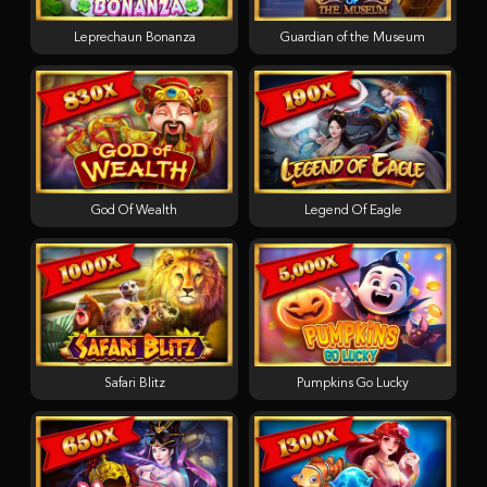
Leprechaun Bonanza
Guardian of the Museum
God Of Wealth
Legend Of Eagle
Safari Blitz
Pumpkins Go Lucky