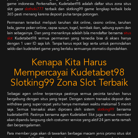
game indonesia. Perkenalkan, Kudetabet98 adalah daftar situs zona situs
slot gacor
slothoki777
terbaik dan slotking99 game lengkap terbaik bola
365 pasti menang karena deposit pulsa tanpa potongan.
Permainan tersebut meliputi taruhan slot online, casino online, taruhan
bola, game poker online, capsa susun, togel, tembak ikan, sabung ayam dan
lain sebagainya. Dan yang menariknya adalah bila mendaftar bersama
situs
slot
Kudetabet98 semua permainan yang tersedia bisa di akses hanya
dengan 1 user ID saja loh. Tanpa harus repot lagi serta untuk pemindahan
saldo dari kudetabet game yang berlaku semuanya otomatis dipindahkan.
Kenapa Kita Harus
Mempercayai Kudetabet98
Slotking99 Zona Slot Terbaik
Sebagai agen online terpercaya pastinya semua pecinta taruhan harus
bergabung dengan situs yang tepat. Dengan sistem transaksi deposit dan
withdraw yang super cepat yaitu hanya memakan waktu maksimal 5 menit
saja. Semua transaksi akan diproses oleh sistem
slotking99
bersama
kudetabet98. Pastinya bersama agen Kudetabet Slot juga semua member
akan dipandu langsung oleh costumer service yang aktif 24 jam serta ramah
dan berpengalaman.
Para member juga akan di tawarkan berbagai macam jenis promo situs slot