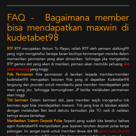
FAQ - Bagaimana member
bisa mendapatkan maxwin di
kudetabet98
RTP
RTP merupakan Return To Player, istilah RTP oleh pemain slotking99
yang ingin mengetahui berapa besar kecilnya kemenangan mereka dalam
memainkan permainan yang akan dimainkan. Sehingga jika mengetahui
RTP games slot yang akan di mainkan, pemain akan memiliki peluang
slot
pasti menang
yang tinggi.
Pola Permainan
Pola permainan di berikan kepada member-member
kudetabet98 merupakan bocoran Pola yang di dapatkan Kudetabet98
langsung dari provider untuk membantu para member mendapatkan pola
main yang jitu. Sehingga kemungkinan JP ketika melakukan permainan
akan tinggi.
Trik bermain
Dalam bermain slot, para member wajib mengetahui trik
bermain agar bisa mendapatkan maxwin. Trik yang bisa di lakukan adalah
dengan melakukan Bet kecil dahulu kemudian jika TO naik di naikkan
betnya secara bertahap.
Manfaatkan Sistem Deposit Pulsa
Seperti yang sudah kita ketahui bahwa
agen Kudetabet98 menyediakan jasa layanan taruhan deposit pulsa tanpa
potongan. Ini sangat cocok untuk member dewa slot 88
game bola deposit