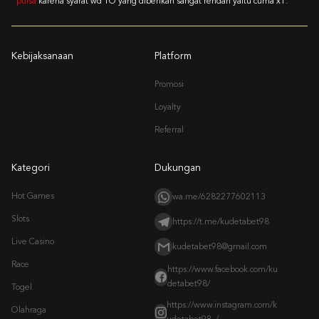
pulsa
karena syarat wd TO yang diberikan sangat rendah yaitu cuma x1.
Kebijaksanaan
Platform
Promosi
Loyalty
Referral
Kategori
Dukungan
Hot Games
wa.me/6282277602113
Slots
https://t.me/kudetabet98
Live Casino
kudetabet98@gmail.com
Race
https://www.facebook.com/ku
detabet98/
Togel
https://www.instagram.com/k
Olahraga