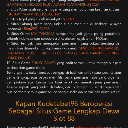
4. Situs Arcade jenis game ringan yang menghibur :
PRAGMATIC FISHING |
GAMATRON | GIOCCO PLUS | ADVANTPLAY GAMING | CQ9
5. Situs Poker salah satu jenis game yang membutuhkan keahlian khusus :
IDN PLAY | 9GAMING | BALAK PLAY
6. Situs Togel yang sudah merakyat :
NEX4D
7. Situs Sabung Ayam yang sudah turun menurun di berbagai wilayah
indonesia :
Ehm297
| SV388
8. Situs Game
MM TANGKAS
sempat menjadi game paling populer di
seluruh indonesia dan beroperasi di casino asli sejak tahun 1960an.
9. Situs Tembak Ikan merupakan permainan yang cukup trending dan
masih bisa ditemukan cukup banyak di darat :
SPADE FISHING GAMING |
PRAGMATIC PLAY FISHING | CQ9 FISHING | SPADE GAMING FISHING |
JOKER FISHING
10. Situs Game
FUNKY GAMES
yang hadir terbaru untuk menghibur para
pecinta situs game online.
Tentu saja list daftar tersebut sengaja di hadirkan untuk para pecinta situs
game lengkap agar bebas memilih. Jenis permainan apa yang digemari
dan pastinya agar kita semua tidak repot lagi memilih jenis permainan.
Karena seperti yang sudah di bahas, cukup dengan 1 user ID saja sudah
bisa bermain semua game online yang disediakan permainan dewa slot 88.
Kapan Kudetabet98 Beroperasi
Sebagai Situs Game Lengkap Dewa
Slot 88