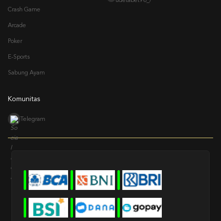
udetabet98_/
Crash Game
Arcade
Poker
E-Sports
Sabung Ayam
Komunitas
Telegram