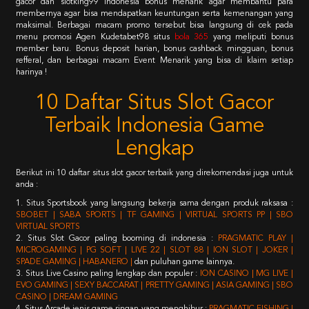
gacor dan slotking99 indonesia bonus menarik agar membantu para
membernya agar bisa mendapatkan keuntungan serta kemenangan yang
maksimal. Berbagai macam promo tersebut bisa langsung di cek pada
menu promosi Agen Kudetabet98 situs
bola 365
yang meliputi bonus
member baru. Bonus deposit harian, bonus cashback mingguan, bonus
refferal, dan berbagai macam Event Menarik yang bisa di klaim setiap
harinya !
10 Daftar Situs Slot Gacor
Terbaik Indonesia Game
Lengkap
Berikut ini 10 daftar situs slot gacor terbaik yang direkomendasi juga untuk
anda :
1. Situs Sportsbook yang langsung bekerja sama dengan produk raksasa :
SBOBET | SABA SPORTS | TF GAMING | VIRTUAL SPORTS PP | SBO
VIRTUAL SPORTS
2. Situs Slot Gacor paling booming di indonesia :
PRAGMATIC PLAY |
MICROGAMING | PG SOFT | LIVE 22 | SLOT 88 | ION SLOT | JOKER |
SPADE GAMING | HABANERO |
dan puluhan game lainnya.
3. Situs Live Casino paling lengkap dan populer :
ION CASINO | MG LIVE |
EVO GAMING | SEXY BACCARAT | PRETTY GAMING | ASIA GAMING | SBO
CASINO | DREAM GAMING