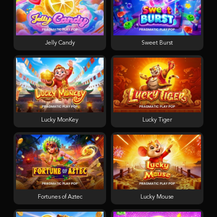
Jelly Candy
Sweet Burst
Lucky MonKey
Lucky Tiger
Fortunes of Aztec
Lucky Mouse