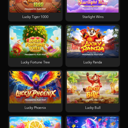
Lucky Tiger 1000
Starlight Wins
Lucky Fortune Tree
Lucky Panda
Lucky Phoenix
Lucky Bull